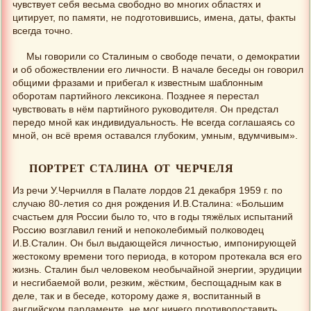
чувствует себя весьма свободно во многих областях и
цитирует, по памяти, не подготовившись, имена, даты, факты
всегда точно.
Мы говорили со Сталиным о свободе печати, о демократии
и об обожествлении его личности. В начале беседы он говорил
общими фразами и прибегал к известным шаблонным
оборотам партийного лексикона. Позднее я перестал
чувствовать в нём партийного руководителя. Он предстал
передо мной как индивидуальность. Не всегда соглашаясь со
мной, он всё время оставался глубоким, умным, вдумчивым».
ПОРТРЕТ СТАЛИНА ОТ ЧЕРЧЕЛЯ
Из речи У.Черчилля в Палате лордов 21 декабря 1959 г. по
случаю 80-летия со дня рождения И.В.Сталина: «Большим
счастьем для России было то, что в годы тяжёлых испытаний
Россию возглавил гений и непоколебимый полководец
И.В.Сталин. Он был выдающейся личностью, импонирующей
жестокому времени того периода, в котором протекала вся его
жизнь. Сталин был человеком необычайной энергии, эрудиции
и несгибаемой воли, резким, жёстким, беспощадным как в
деле, так и в беседе, которому даже я, воспитанный в
английском парламенте, не мог ничего противопоставить.