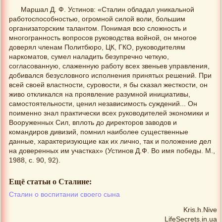
Маршал Д. Ф. Устинов: «Сталин обладал уникальной
работоспособностью, огромной силой воли, большим
организаторским талантом. Понимая всю сложность и
многогранность вопросов руководства войной, он многое
доверял членам Политбюро, ЦК, ГКО, руководителям
наркоматов, сумел наладить безупречно четкую,
согласованную, слаженную работу всех звеньев управления,
добивался безусловного исполнения принятых решений. При
всей своей властности, суровости, я бы сказал жесткости, он
живо откликался на проявление разумной инициативы,
самостоятельности, ценил независимость суждений... Он
поименно знал практически всех руководителей экономики и
Вооруженных Сил, вплоть до директоров заводов и
командиров дивизий, помнил наиболее существенные
данные, характеризующие как их лично, так и положение дел
на доверенных им участках» (Устинов Д.Ф. Во имя победы. М.,
1988, с. 90, 92).
Ещё статьи о Сталине:
Сталин о воспитании своего сына
Kris.h.Nive
LifeSecrets.in.ua