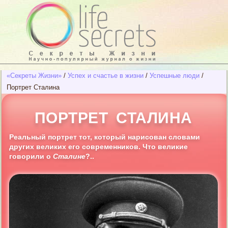
«Секреты Жизни»
/
Успех и счастье в жизни
/
Успешные люди
/
Портрет Сталина
ПОРТРЕТ СТАЛИНА
Реальный портрет тот, который нарисован словами
других великих его современников. Что великие
говорили о
Сталине
?..