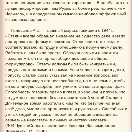
тонкое понимание человеческого характера… Я нашёл, что он
лучше информирован, чем Рузвельт, более реалистичен, чем
Черчилль, и в определенном смысле наиболее эффективный
из военных лидеров».
Голованов А.Е. — главный маршал авиации с 1944г.:
«Сталин всегда обращал внимание на существо дела и мало
реагировал на форму изложения. Отношение его к людям
соответствовало их труду и отношению к порученному делу.
Работать с ним было просто. Обладая самыми широкими
познаниями, он не терпел общих докладов и общих
формулировок. Ответы должны были быть конкретными,
предельно короткими и ясными. Если человек говорил долго,
попусту, Сталин сразу указывал на незнание вопроса, мог
сказать товарищу о его неспособности, но я не помню, чтобы
он кого-нибудь оскорбил или унизил. Он констатировал факт.
Способность говорить прямо в глаза и хорошее и плохое, что
он думает о человеке, была отличительной чертой Сталина.
Длительное время работали с ним те, кто безупречно знал
своё дело, умели его организовать и руководить. Способных и
умных людей он уважал, порой не обращая внимание на
серьезные недостатки в личных качествах человека».
(Ф.И.Чуев. «Солдаты империи». Беседы. Воспоминания.
Документы. М., 1998)