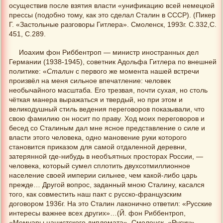
осуществив после взятия власти «унификацию всей немецкой
прессы (подобно тому, как это сделал Сталин в СССР). (Пикер
Г. «Застольные разговоры Гитлера». Смоленск, 1993г. С.332,С.
451, С.289.
Иоахим фон Риббентроп — министр иностранных дел
Германии (1938-1945), советник Адольфа Гитлера по внешней
политике: «
Сталин
с первого же момента нашей встречи
произвёл на меня сильное впечатление: человек
необычайного масштаба. Его трезвая, почти сухая, но столь
чёткая манера выражаться и твердый, но при этом и
великодушный стиль ведения переговоров показывали, что
свою фамилию он носит по праву. Ход моих переговоров и
бесед со Сталиным дал мне ясное представление о силе и
власти этого человека, одно мановение руки которого
становится приказом для самой отдаленной деревни,
затерянной где-нибудь в необъятных просторах России, —
человека, который сумел сплотить двухсотмиллионное
население своей империи сильнее, чем какой-либо царь
прежде… Другой вопрос, заданный мною Сталину, касался
того, как совместить наш пакт с русско-французским
договором 1936г. На это Сталин лаконично ответил: «Русские
интересы важнее всех других»…(Й. фон Риббентроп,
«Мемуары нацистского дипломата», Смоленск, «Русич»,