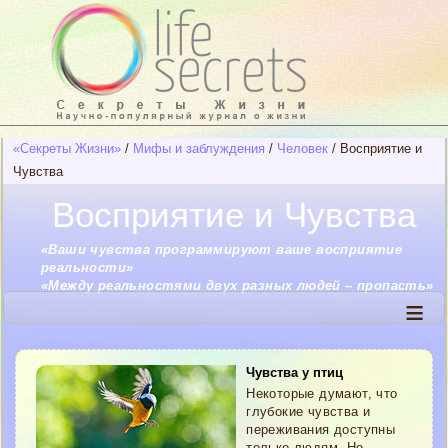
«Секреты Жизни»
/
Мифы и заблуждения
/
Человек
/
Восприятие и
Чувства
Восприятие и Чувства
«Ваши чувства программируют ваше восприятие
реальности»
«Между реальностями двух разных людей – пропасть»
≡
Чувства у птиц
Некоторые думают, что
глубокие чувства и
переживания доступны
только людям. Но