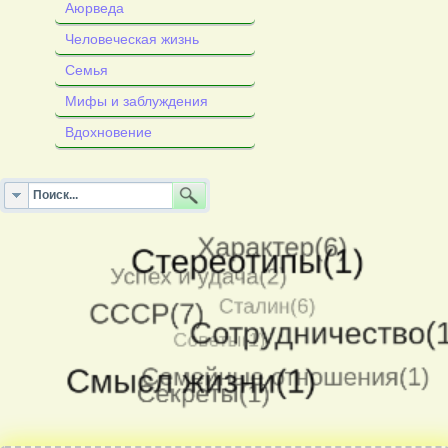
Аюрведа
Человеческая жизнь
Семья
Мифы и заблуждения
Вдохновение