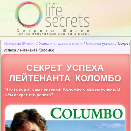
«Секреты Жизни»
/
Успех и счастье в жизни
/
Секреты успеха
/
Секрет
успеха лейтенанта Коломбо
СЕКРЕТ УСПЕХА
ЛЕЙТЕНАНТА КОЛОМБО
Что говорит сам лейтенант Коломбо о своём успехе. В
чём секрет его успеха?