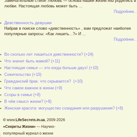
Замечательные стихи! Любовь — основа нашей жизни.Мы родились в
любви. Настоящая любовь может быть ...
Подробнее..
Девственность девушки
Набрав в поиске слово «девственность» , вам предложат наиболее
популярные запросы: «Как лишить...?» И ...
Подробнее..
Во сколько лет лишиться девственности? (+24)
Что значит быть мамой? (+11)
Настоящая семья — это когда больше двух! (+10)
Сожительство (+10)
Гражданский брак: что скрывается? (+10)
Что самое важное в жизни (+9)
Ссоры в семье (+8)
В чём смысл жизни? (+8)
Женская красота: могущество созидания или разрушения? (+8)
©
www.
LifeSecrets.in.ua
, 2009-2026
«Секреты Жизни»
— Научно-
популярный журнал о жизни