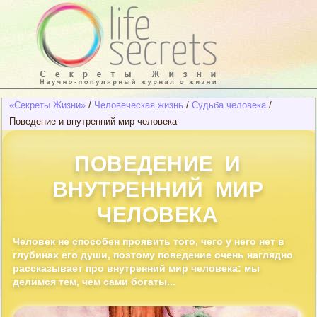
«Секреты Жизни»
/
Человеческая жизнь
/
Судьба человека
/
Поведение и внутренний мир человека
ПОВЕДЕНИЕ И
ВНУТРЕННИЙ МИР
ЧЕЛОВЕКА
Человек не способен проявить того, чего у него нет в
глубинах его души, поэтому поведение очень наглядно
рассказывает про внутренний мир человека: мы
делимся тем, чем сами богаты...