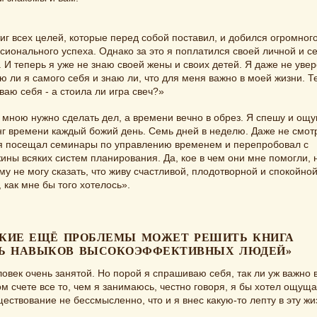
иг всех целей, которые перед собой поставил, и добился огромног
ионального успеха. Однако за это я поплатился своей личной и 
 И теперь я уже не знаю своей жены и своих детей. Я даже не увер
 ли я самого себя и знаю ли, что для меня важно в моей жизни. Т
аю себя - а стоила ли игра свеч?»
 мною нужно сделать дел, а времени вечно в обрез. Я спешу и о
г времени каждый божий день. Семь дней в неделю. Даже не смот
о я посещал семинары по управлению временем и перепробовал с
ны всяких систем планирования. Да, кое в чем они мне помогли, н
у не могу сказать, что живу счастливой, плодотворной и спокойно
 как мне бы того хотелось».
КИЕ ЕЩЁ ПРОБЛЕМЫ МОЖЕТ РЕШИТЬ КНИГА
Ь НАВЫКОВ ВЫСОКОЭФФЕКТИВНЫХ ЛЮДЕЙ»
ловек очень занятой. Но порой я спрашиваю себя, так ли уж важно 
м счете все то, чем я занимаюсь, честно говоря, я бы хотел ощуща
ествование не бессмысленно, что и я внес какую-то лепту в эту жи