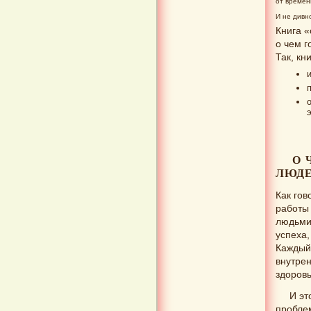
от времен
И не дивн
Книга 
о чем г
Так, к
О 
ЛЮДЕ
Как гов
работы
людьми,
успеха,
Каждый
внутре
здоров
И эт
пробле