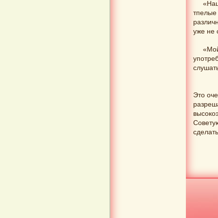
«Наш
тпелые
различн
уже не 
«Мой
употреб
слушать
Это оче
разреш
высоко
Советую
сделать