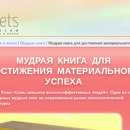
е в жизни
/
Мудрые книги
/
Мудрая книга для достижения материального
МУДРАЯ КНИГА ДЛЯ
ОСТИЖЕНИЯ МАТЕРИАЛЬНО
УСПЕХА
 Кови «Семь навыков высокоэффективных людей». Одна из 
рных мудрых книг на современном рынке психологической
атуры