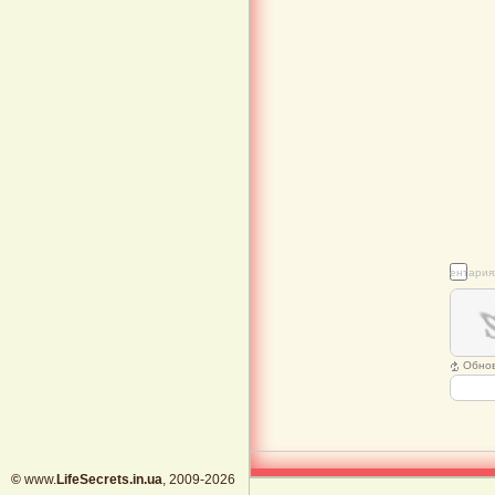
Подписаться на уведомления о новых комментария
Обно
©
www.
LifeSecrets.in.ua
, 2009-2026