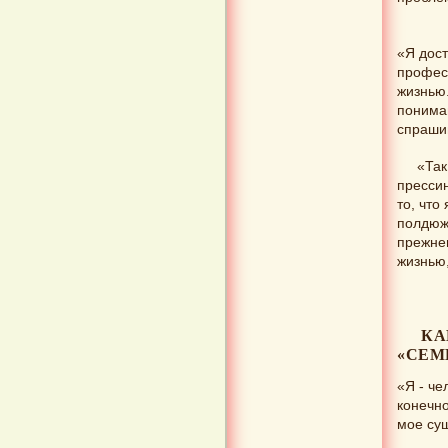
«Я дост
професс
жизнью.
понимаю
спрашив
«Так
прессин
то, чт
полдюжи
прежнем
жизнью,
КА
«СЕМ
«Я - че
конечно
мое сущ