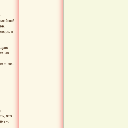
о
семейной
ен,
еперь я
щущаю
ря на
о я по-
й
в
ть, что
знь».