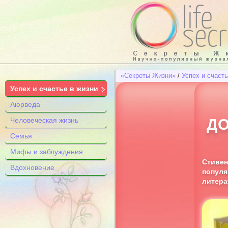
«Секреты Жизни»
/
Успех и счасть
Успех и счастье в жизни
Аюрведа
Человеческая жизнь
Д
Семья
Мифы и заблуждения
Стивен
Вдохновение
популя
литер