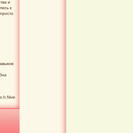
тва и
лись к
 просто
навыков
обна
is.h.Nive