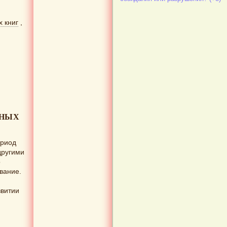
 книг
,
ВНЫХ
ериод
другими
о
вание.
звитии