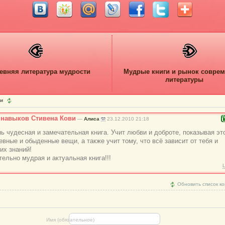
евняя литература мудрости
Мудрые книги и рынок совре
литературы
ии
 навыков Стивена Кови
—
Алиса
23.12.2010 21:18
нь чудесная и замечательная книга. Учит любви и доброте, показывая эт
вные и обыденные вещи, а также учит тому, что всё зависит от тебя и
их знаний!
ельно мудрая и актуальная книга!!!
Обновить список к
Имя (обязательное)