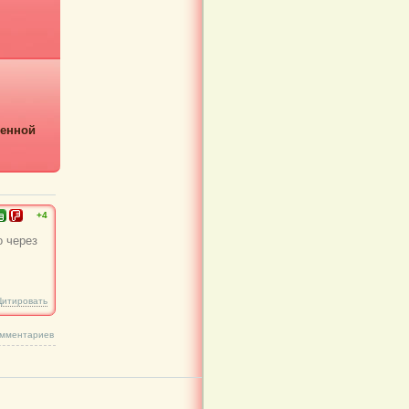
менной
+4
о через
Цитировать
омментариев