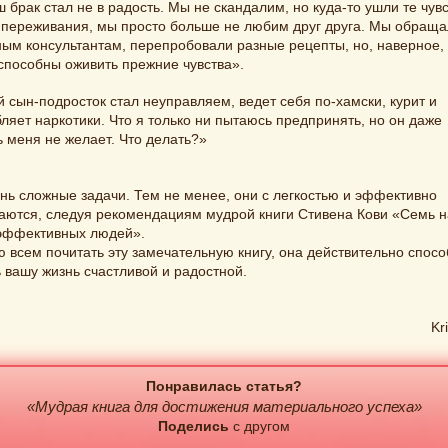
 брак стал не в радость. Мы не скандалим, но куда-то ушли те чувс
 переживания, мы просто больше не любим друг друга. Мы обраща
ым консультантам, перепробовали разные рецепты, но, наверное,
способны оживить прежние чувства».
 сын-подросток стал неуправляем, ведет себя по-хамски, курит и
ляет наркотики. Что я только ни пытаюсь предпринять, но он даже
 меня не желает. Что делать?»
нь сложные задачи. Тем не менее, они с легкостью и эффективно
аются, следуя рекомендациям мудрой книги Стивена Кови «Семь 
эффективных людей».
 всем почитать эту замечательную книгу, она действительно спос
 вашу жизнь счастливой и радостной.
Kr
Понравилась статья?
«Мудрая книга для достижения материального успеха»
Поделись
с другом