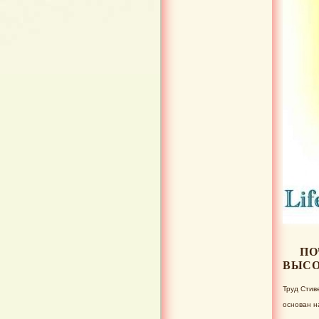
ПО
ВЫСО
Труд Стив
основан н