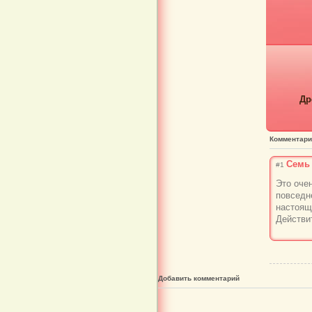
Др
Комментар
Семь
#1
Это оче
повседне
настоящ
Действит
Добавить комментарий