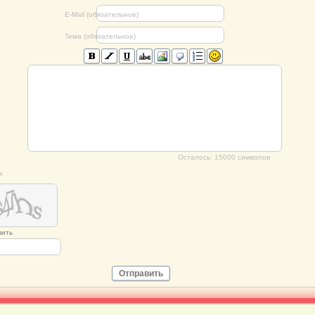
E-Mail (обязательное)
Тема (обязательное)
Осталось:
15000
символов
х
вить
Отправить