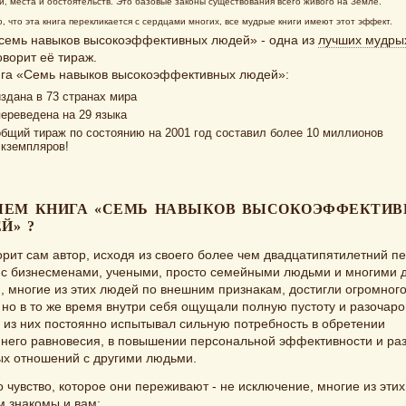
и, места и обстоятельств. Это базовые законы существования всего живого на Земле.
о, что эта книга перекликается с сердцами многих, все мудрые книги имеют этот эффект.
«семь навыков высокоэффективных людей» - одна из
лучших мудрых
оворит её тираж.
нига «Семь навыков высокоэффективных людей»:
издана в 73 странах мира
переведена на 29 языка
общий тираж по состоянию на 2001 год составил более 10 миллионов
экземпляров!
ЧЕМ КНИГА «СЕМЬ НАВЫКОВ ВЫСОКОЭФФЕКТИ
Й» ?
орит сам автор, исходя из своего более чем двадцатипятилетний п
 с бизнесменами, учеными, просто семейными людьми и многими 
 многие из этих людей по внешним признакам, достигли огромног
 но в то же время внутри себя ощущали полную пустоту и разочаро
 из них постоянно испытывал сильную потребность в обретении
ннего равновесия, в повышении персональной эффективности и ра
ых отношений с другими людьми.
о чувство, которое они переживают - не исключение, многие из этих
м знакомы и вам: