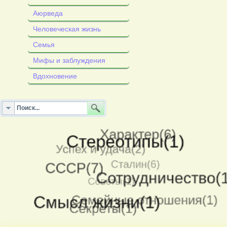
Аюрведа
Человеческая жизнь
Семья
Мифы и заблуждения
Вдохновение