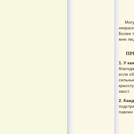
Могу
некраси
Более т
мне лю
ПР
1. У к
благода
если об
сильные
красоту
хвост.
2. Каж
подстра
павлин