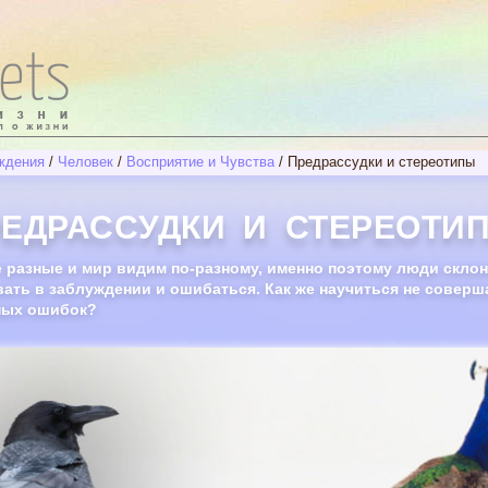
ждения
/
Человек
/
Восприятие и Чувства
/
Предрассудки и стереотипы
ЕДРАССУДКИ И СТЕРЕОТИ
 разные и мир видим по-разному, именно поэтому люди скло
ать в заблуждении и ошибаться. Как же научиться не соверш
ных ошибок?