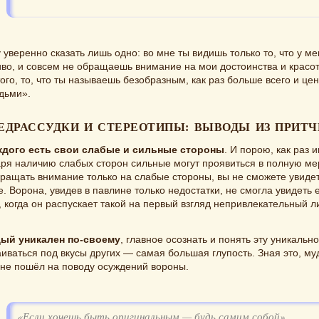
 уверенно сказать лишь одно: во мне ты видишь только то, что у м
во, и совсем не обращаешь внимание на мои достоинства и красот
ого, то, что ты называешь безобразным, как раз больше всего и цен
дьми».
ЕДРАССУДКИ И СТЕРЕОТИПЫ: ВЫВОДЫ ИЗ ПРИТЧ
аждого есть свои слабые и сильные стороны
. И порою, как раз 
ря наличию слабых сторон сильные могут проявиться в полную ме
ращать внимание только на слабые стороны, вы не сможете увиде
. Ворона, увидев в павлине только недостатки, не смогла увидеть 
, когда он распускает такой на первый взгляд непривлекательный л
дый уникален по-своему
, главное осознать и понять эту уникально
иваться под вкусы других — самая большая глупость. Зная это, м
 не пошёл на поводу осуждений вороны.
«Если хочешь быть оригинальным — будь самим собой»