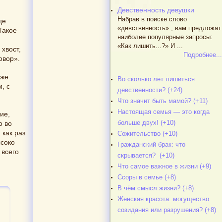
Девственность девушки
Набрав в поиске слово
це
«девственность» , вам предложат
Такое
наиболее популярные запросы:
«Как лишить...?» И ...
хвост,
Подробнее...
овор».
 же
Во сколько лет лишиться
, с
девственности? (+24)
Что значит быть мамой? (+11)
Настоящая семья — это когда
ие,
больше двух! (+10)
о во
 как раз
Сожительство (+10)
ысоко
Гражданский брак: что
 всего
скрывается? (+10)
Что самое важное в жизни (+9)
Ссоры в семье (+8)
В чём смысл жизни? (+8)
Женская красота: могущество
созидания или разрушения? (+8)