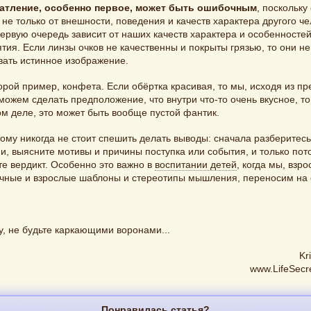
чатление, особенно первое, может быть ошибочным
, поскольку
 не только от внешности, поведения и качеств характера другого че
первую очередь зависит от наших качеств характера и особенносте
тия. Если линзы очков не качественны и покрыты грязью, то они не
вать истинное изображение.
орой пример, конфета. Если обёртка красивая, то мы, исходя из п
можем сделать предположение, что внутри что-то очень вкусное, тог
м деле, это может быть вообще пустой фантик.
ому никогда не стоит спешить делать выводы: сначала разберитесь
и, выясните мотивы и причины поступка или события, и только пот
е вердикт. Особенно это важно в
воспитании детей
, когда мы, взро
ичные и взрослые шаблоны и стереотипы мышления, переносим на 
, не будьте каркающими воронами...
Kr
www.LifeSecre
Понравилась статья?