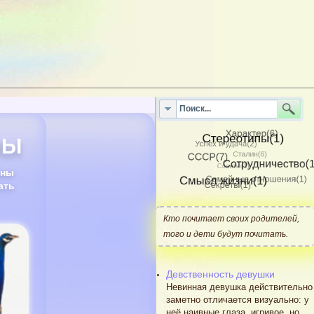
ПЫ
нны
ать
Кто почитает своих родителей,
того и дети будут почитать.
Девственность девушки
Невинная девушка действительно
заметно отличается визуально: у
неё наивные глаза, игривое, но