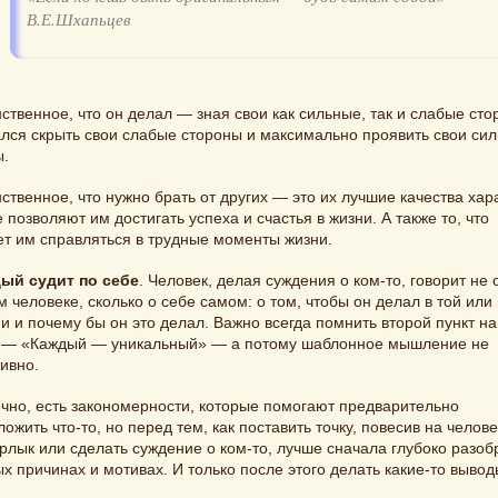
В.Е.Шхапьцев
ственное, что он делал — зная свои как сильные, так и слабые сто
лся скрыть свои слабые стороны и максимально проявить свои си
ы.
ственное, что нужно брать от других — это их лучшие качества хар
 позволяют им достигать успеха и счастья в жизни. А также то, что
ет им справляться в трудные моменты жизни.
дый судит по себе
. Человек, делая суждения о ком-то, говорит не 
м человеке, сколько о себе самом: о том, чтобы он делал в той или
и и почему бы он это делал. Важно всегда помнить второй пункт н
 — «Каждый — уникальный» — а потому шаблонное мышление не
ивно.
чно, есть закономерности, которые помогают предварительно
ожить что-то, но перед тем, как поставить точку, повесив на челов
рлык или сделать суждение о ком-то, лучше сначала глубоко разоб
х причинах и мотивах. И только после этого делать какие-то вывод