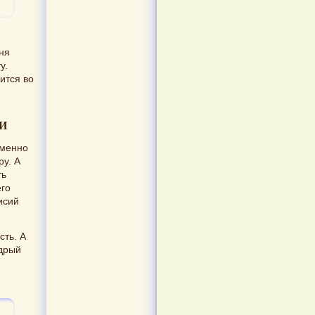
еня
у.
ится во
И
именно
ру. А
ть
его
исий
сть. А
удрый