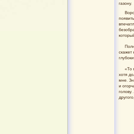
газону.
Воро
появить
впечатл
безобра
который
Полн
скажет 
глубоки
«То 
хотя до
мне. Зн
и огорч
голову.
другого