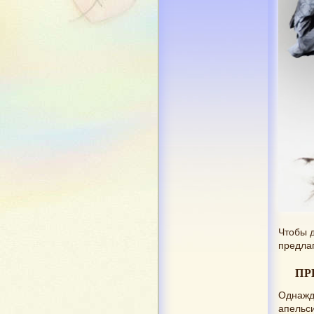
Чтобы д
предлаг
ПР
Однажды
апельси