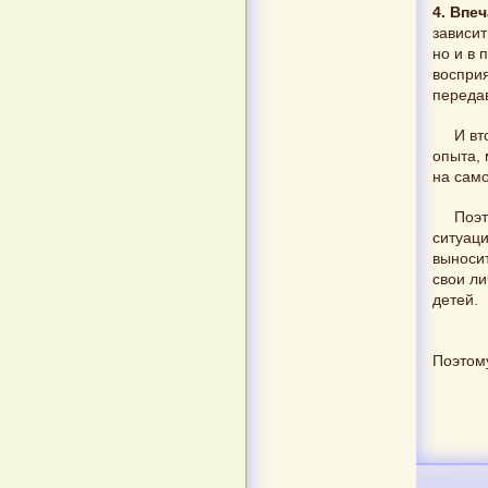
4. Впе
зависит
но и в 
восприя
переда
И вт
опыта, 
на само
Поэт
ситуаци
выносит
свои л
детей.
Поэтому