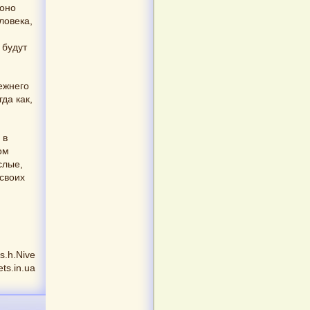
 оно
ловека,
й
 будут
режнего
да как,
 в
ом
слые,
своих
is.h.Nive
ts.in.ua