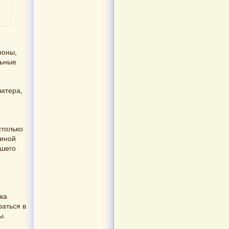
роны,
льные
актера,
столько
 иной
ашего
ека
раться в
ы.