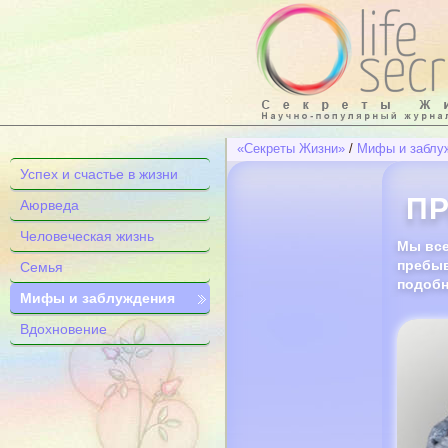
«Секреты Жизни»
/
Мифы и заблу
Успех и счастье в жизни
ПР
Аюрведа
Человеческая жизнь
Мы все
пребыв
Семья
подоб
Мифы и заблуждения
Вдохновение