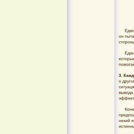
Един
он пыта
сторон
Един
которые
помога
3. Каж
о друго
ситуаци
вывода
эффект
Коне
предпол
некий я
истинны