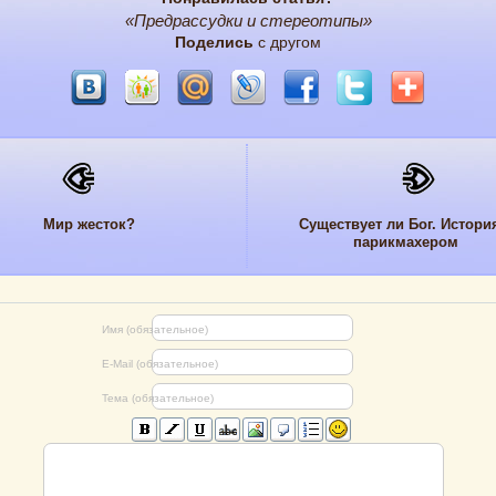
«Предрассудки и стереотипы»
Поделись
с другом
Мир жесток?
Существует ли Бог. Истори
парикмахером
Имя (обязательное)
E-Mail (обязательное)
Тема (обязательное)