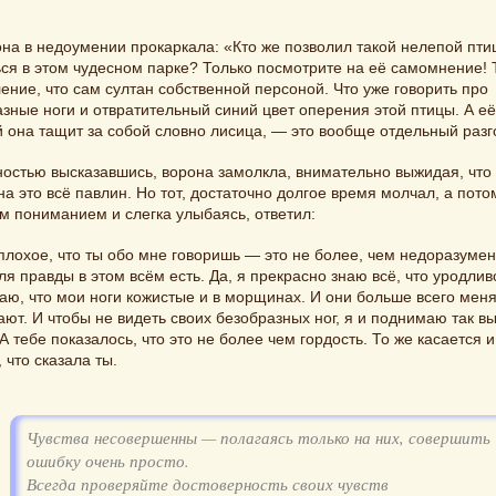
на в недоумении прокаркала: «Кто же позволил такой нелепой пти
ся в этом чудесном парке? Только посмотрите на её самомнение! 
ение, что сам султан собственной персоной. Что уже говорить про
зные ноги и отвратительный синий цвет оперения этой птицы. А её 
 она тащит за собой словно лисица, — это вообще отдельный разг
остью высказавшись, ворона замолкла, внимательно выжидая, что
на это всё павлин. Но тот, достаточно долгое время молчал, а потом
м пониманием и слегка улыбаясь, ответил:
плохое, что ты обо мне говоришь — это не более, чем недоразумен
ля правды в этом всём есть. Да, я прекрасно знаю всё, что уродлив
аю, что мои ноги кожистые и в морщинах. И они больше всего меня
ают. И чтобы не видеть своих безобразных ног, я и поднимаю так в
 А тебе показалось, что это не более чем гордость. То же касается и
, что сказала ты.
Чувства несовершенны — полагаясь только на них, совершить
ошибку очень просто.
Всегда проверяйте достоверность своих чувств