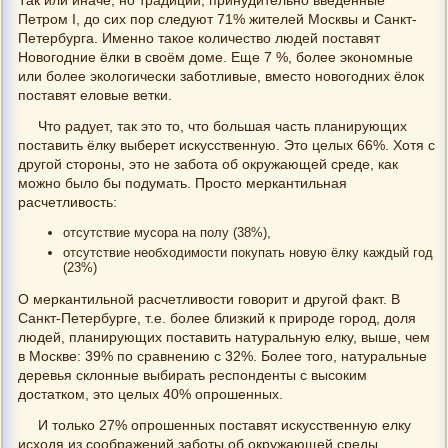
Так или иначе, но традиции, принудительно введённые
Петром I, до сих пор следуют 71% жителей Москвы и Санкт-
Петербурга. Именно такое количество людей поставят
Новогодние ёлки в своём доме. Еще 7 %, более экономные
или более экологически заботливые, вместо новогодних ёлок
поставят еловые ветки.
Что радует, так это то, что большая часть планирующих
поставить ёлку выберет искусственную. Это целых 66%. Хотя с
другой стороны, это не забота об окружающей среде, как
можно было бы подумать. Просто меркантильная
расчетливость:
отсутствие мусора на полу (38%),
отсутствие необходимости покупать новую ёлку каждый год
(23%)
О меркантильной расчетливости говорит и другой факт. В
Санкт-Петербурге, т.е. более близкий к природе город, доля
людей, планирующих поставить натуральную елку, выше, чем
в Москве: 39% по сравнению с 32%. Более того, натуральные
деревья склонные выбирать респонденты с высоким
достатком, это целых 40% опрошенных.
И только 27% опрошенных поставят искусственную елку
исходя из соображений заботы об окружающей среды.