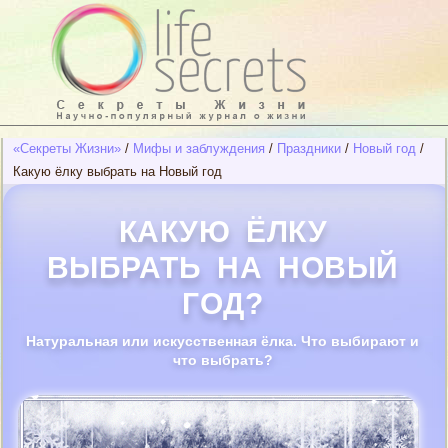
«Секреты Жизни»
/
Мифы и заблуждения
/
Праздники
/
Новый год
/
Какую ёлку выбрать на Новый год
КАКУЮ ЁЛКУ
ВЫБРАТЬ НА НОВЫЙ
ГОД?
Натуральная или искусственная ёлка. Что выбирают и
что выбрать?