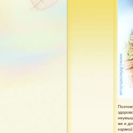
Поэтому
здорово
неумышл
же и д
кармой