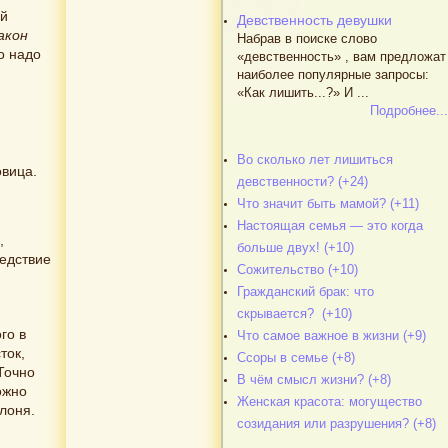
ой
Девственность девушки
акон
Набрав в поиске слово
о надо
«девственность» , вам предложат
наиболее популярные запросы:
«Как лишить...?» И ...
Подробнее...
Во сколько лет лишиться
овица.
девственности? (+24)
Что значит быть мамой? (+11)
Настоящая семья — это когда
,
больше двух! (+10)
ледствие
Сожительство (+10)
Гражданский брак: что
скрывается? (+10)
го в
Что самое важное в жизни (+9)
ток,
Ссоры в семье (+8)
Точно
В чём смысл жизни? (+8)
ожно
Женская красота: могущество
лоня.
созидания или разрушения? (+8)