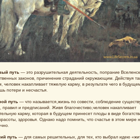
вый путь
— это разрушительная деятельность, попрание Вселенс
твенных законов, причинение страданий окружающим. Действуя та
, человек накапливает тяжелую карму, в результате чего в будуще
шь потери и несчастья.
рой путь
— что называется,жизнь по совести, соблюдение сущест
, правил и предписаний. Живя благочестиво,человек накапливает
ельную карму, которая в будущем принесет плоды в виде богатств
красоты, здоровья. Однако надо помнить, что счастье в этом мире 
чно.
тий путь
— для самых решительных, для тех, кто выбрал идею «жи