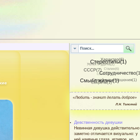
кие
«Любить - значит делать доброе»
Л.Н. Толстой
Девственность девушки
Невинная девушка действительно
заметно отличается визуально: у
неё наивные глаза, игривое, но