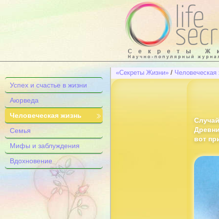
«Секреты Жизни»
/
Человеческая 
Успех и счастье в жизни
Аюрведа
Человеческая жизнь
Случай
Древни
Семья
вот пр
Мифы и заблуждения
Вдохновение