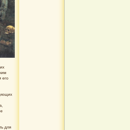
ких
ким
м его
вующих
а,
не
ть для