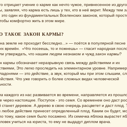
то отрицает учение о карме как нечто чужое, привнесенное из друг
ы, заявляя, что карма есть лишь у тех, кто в неё верит. Между тем
з
 это один из фундаментальных Вселенских законов, который прост
чтобы комфортно жить в этом мире.
О ТАКОЕ ЗАКОН КАРМЫ?
на земле не проходит бесследно...» — поётся в популярной песне
ких времён. «Что посеешь, то и пожнешь» — гласит народная посл
ли утверждать, что нашим людям незнаком и чужд
закон кармы
?
н кармы обозначает неразрывную связь между действиями и их
ствиями, Это легко проследить на элементарном уровне. Например
ладонями — это действие, а звук, который мы при этом слышим, с
ействия. Что уже говорить о более сложных видах человеческой
ности.
ма
каждого из нас развивается во времени, направляется из прошло
 через настоящее. Поступок - это семя. Со временем оно даст рос
 станет деревом. А дерево в свою очередь расцветет и даст плод. 
и любое действие принесет определенный плод. Каким он будет, м
по тому, какое семя было посажено. Из семечка яблока вырастет яб
ловек учиться на юриста, то ему не выдадут диплом врача.