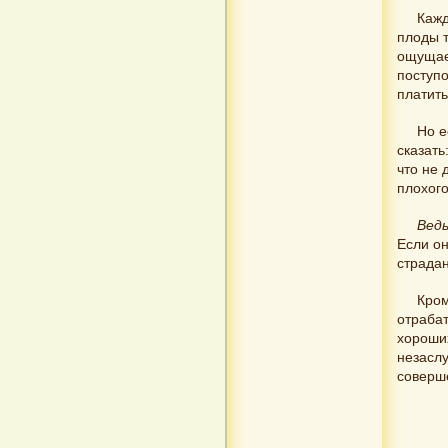
Кажд
плоды т
ощущает
поступо
платит
Но е
сказать
что не
плохого
Вед
Если он
страдан
Кром
отраба
хороших
незасл
соверш