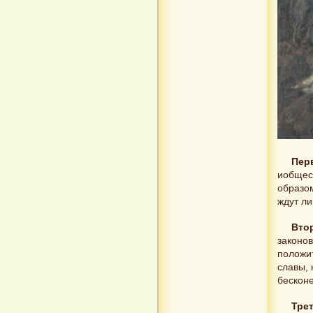
Пер
иобщес
образом
ждут ли
Вто
законов
положит
славы, 
бесконе
Тре