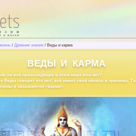
жизнь
/
Древние знания
/
Веды и карма
ВЕДЫ И КАРМА
но ли всё происходящее в этом мире или нет?
е Веды говорят что нет: всё имеет своё начало и причины. Та
ичины и называются «карма».