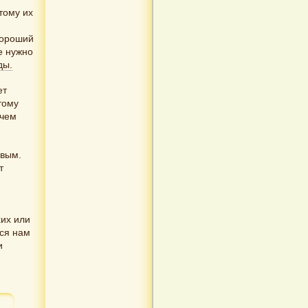
тому их
хороший
е нужно
ды.
ет
тому
 чем
ивым.
т
их или
еся нам
и