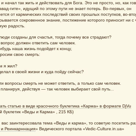
 и начал так жить и действовать для Бога. Это не просто, но, как го
авад-гите», идущий по этому пути не знает потерь. Во-первых, он
ется от кармических последствий своих прошлых поступков, во-вто
рывается сокровенное знание, постижение которого приносит ни с 
мую радость.
люди созданы для счастья, тогда почему все страдают?
 вопрос должен ответить сам человек.
ибудь наша жизнь подойдет к концу,
просим свою смерть:
м я жил?
делал в своей жизни и куда пойду сейчас?
ти вопросы смерть не может ответить, а только сам человек.
планируя, действуя — так человек выбирает свой путь...
ать статью в виде красочного буклетика «Карма» в формате DjVu
й буклетик «Веды и Карма» , 215 КБ)
 вас заинтересовала тема «Веды и карма», то советую посетить ра
 и Реинкарннация
» Ведического портала «Vedic-Culture.in.ua»