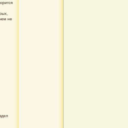
ворится
рых,
чем не
здел