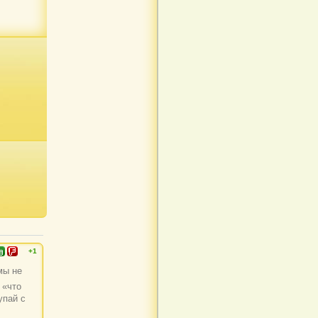
+1
мы не
 «что
упай с