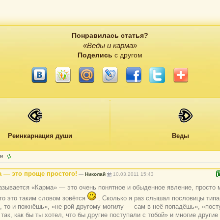
Понравилась статья?
«Веды и карма»
Поделись
с другом
Реинкарнация души
Веды
ии
 — это проще простого!
—
Николай
10.03.2011 15:43
оказывается «Карма» — это очень понятное и обыденное явление, просто 
что это таким словом зовётся
. Сколько я раз слышал пословицы типа
, то и пожнёшь», «не рой другому могилу — сам в неё попадёшь», «пост
так, как бы ты хотел, что бы другие поступали с тобой» и многие другие