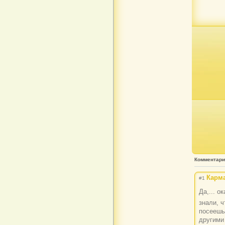
Комментар
Карма
#1
Да,... 
знали, 
посеешь
другими 