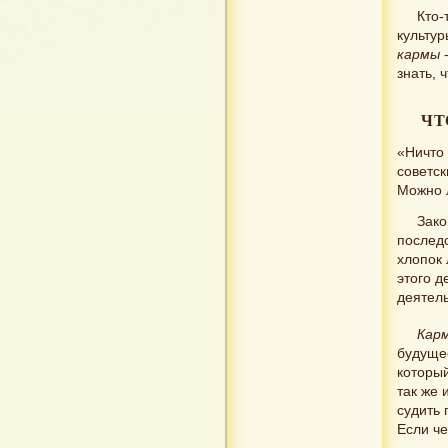
Кто-
культур
кармы
-
знать, 
ЧТ
«Ничто 
советс
Можно 
Зако
послед
хлопок 
этого д
деятель
Кар
будущее
который
так же 
судить 
Если че