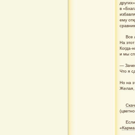
других»
в «Бхаг
избавля
ему отк
сравни
Все 
На этот
Когда-н
и мы с
— Заче
Что я с
Но на э
Желая, 
Скач
(цветно
Если
«
Карма