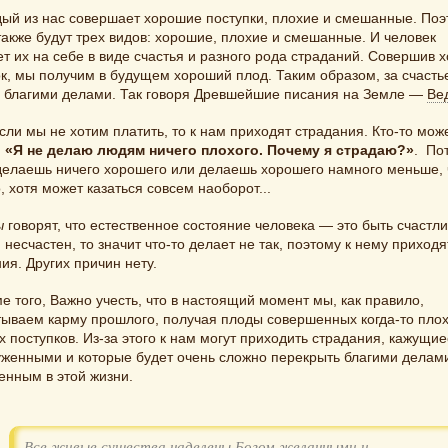
ый из нас совершает хорошие поступки, плохие и смешанные. Поэ
акже будут трех видов: хорошие, плохие и смешанные. И человек
 их на себе в виде счастья и разного рода страданий. Совершив 
к, мы получим в будущем хороший плод. Таким образом, за счасть
ь благими делами. Так говоря Древшейшие писания на Земле —
Ве
сли мы не хотим платить, то к нам приходят страдания. Кто-то мож
:
«Я не делаю людям ничего плохого. Почему я страдаю?»
. По
 делаешь ничего хорошего или делаешь хорошего намного меньше,
, хотя может казаться совсем наоборот...
ы
говорят, что естественное состояние человека — это быть счастл
 несчастен, то значит что-то делает не так, поэтому к нему приходя
ия. Других причин нету.
е того, Важно учесть, что в настоящий момент мы, как правило,
тываем карму прошлого, получая плоды совершенных когда-то плох
 поступков. Из-за этого к нам могут приходить страдания, кажущи
уженными и которые будет очень сложно перекрыть благими делам
енным в этой жизни.
Все живые существа наделены Богом желанными и